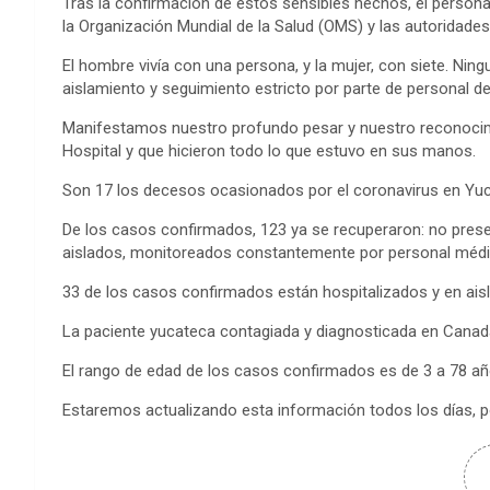
Tras la confirmación de estos sensibles hechos, el person
la Organización Mundial de la Salud (OMS) y las autoridades
El hombre vivía con una persona, y la mujer, con siete. Ni
aislamiento y seguimiento estricto por parte de personal de
Manifestamos nuestro profundo pesar y nuestro reconocim
Hospital y que hicieron todo lo que estuvo en sus manos.
Son 17 los decesos ocasionados por el coronavirus en Yuca
De los casos confirmados, 123 ya se recuperaron: no prese
aislados, monitoreados constantemente por personal médic
33 de los casos confirmados están hospitalizados y en aisl
La paciente yucateca contagiada y diagnosticada en Canadá
El rango de edad de los casos confirmados es de 3 a 78 añ
Estaremos actualizando esta información todos los días,