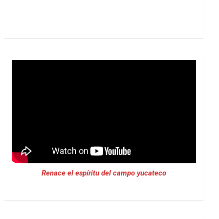
Renace el espíritu del campo yucateco