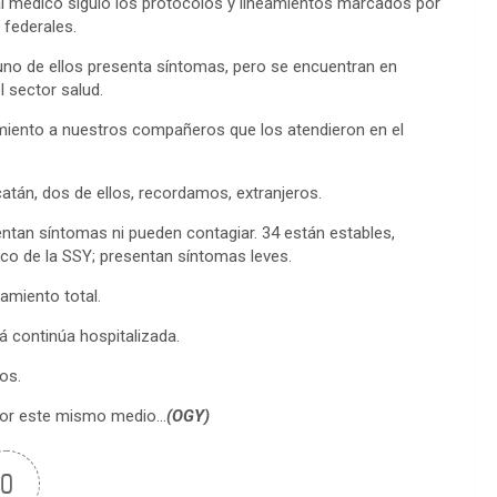
al médico siguió los protocolos y lineamientos marcados por
 federales.
nguno de ellos presenta síntomas, pero se encuentran en
l sector salud.
iento a nuestros compañeros que los atendieron en el
tán, dos de ellos, recordamos, extranjeros.
ntan síntomas ni pueden contagiar. 34 están estables,
o de la SSY; presentan síntomas leves.
amiento total.
 continúa hospitalizada.
os.
 por este mismo medio…
(OGY)
0