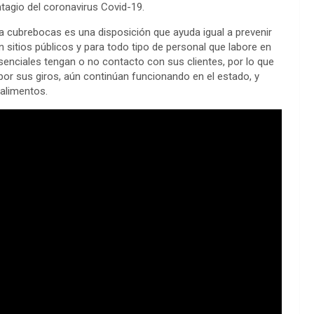
ntagio del coronavirus Covid-19.
la cubrebocas es una disposición que ayuda igual a prevenir
 sitios públicos y para todo tipo de personal que labore en
senciales tengan o no contacto con sus clientes, por lo que
or sus giros, aún continúan funcionando en el estado, y
alimentos.