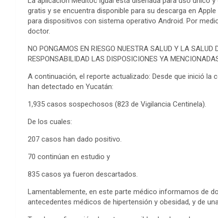
La aplicación Meditoc igual está diseñada para uso único y
gratis y se encuentra disponible para su descarga en Apple S
para dispositivos con sistema operativo Android. Por medi
doctor.
NO PONGAMOS EN RIESGO NUESTRA SALUD Y LA SALUD 
RESPONSABILIDAD LAS DISPOSICIONES YA MENCIONADAS
A continuación, el reporte actualizado: Desde que inició la c
han detectado en Yucatán:
1,935 casos sospechosos (823 de Vigilancia Centinela).
De los cuales:
207 casos han dado positivo.
70 continúan en estudio y
835 casos ya fueron descartados.
Lamentablemente, en este parte médico informamos de dos 
antecedentes médicos de hipertensión y obesidad, y de una 