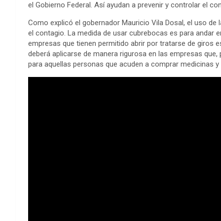
el Gobierno Federal. Así ayudan a prevenir y controlar el co
Como explicó el gobernador Mauricio Vila Dosal, el uso de 
el contagio. La medida de usar cubrebocas es para andar en
empresas que tienen permitido abrir por tratarse de giros e
deberá aplicarse de manera rigurosa en las empresas que, p
para aquellas personas que acuden a comprar medicinas y 