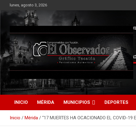
Saltar
lunes, agosto 3, 2026
al
contenido
Periodismo Auténtico
El Observador Gráfico
Yucatán
INICIO
MÉRIDA
MUNICIPIOS
DEPORTES
Inicio
Mérida
“17 MUERTES HA OCACIONADO EL COVID-19 