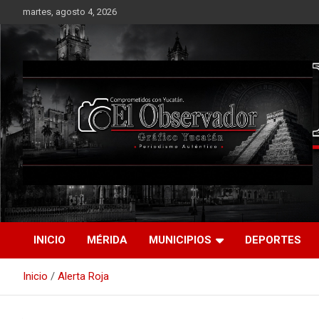
Saltar
martes, agosto 4, 2026
al
contenido
Periodismo Auténtico
El Observador Gráfico
Yucatán
INICIO
MÉRIDA
MUNICIPIOS
DEPORTES
Inicio
Alerta Roja