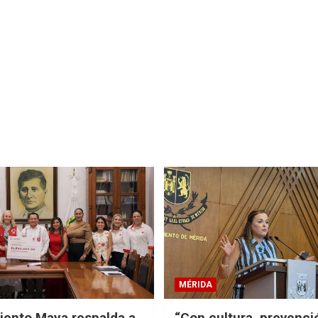
MÉRIDA
ento Maya respalda a
“Con cultura, prevenci