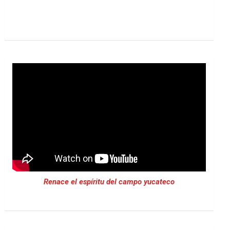
Renace el espíritu del campo yucateco