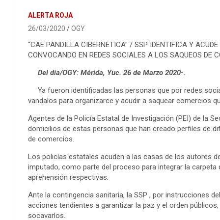
ALERTA ROJA
26/03/2020
OGY
“CAE PANDILLA CIBERNETICA” / SSP IDENTIFICA Y ACUD
CONVOCANDO EN REDES SOCIALES A LOS SAQUEOS DE C
Del día/OGY: Mérida, Yuc. 26 de Marzo 2020-.
Ya fueron identificadas las personas que por redes so
vandalos para organizarce y acudir a saquear comercios qu
Agentes de la Policía Estatal de Investigación (PEI) de la S
domicilios de estas personas que han creado perfiles de dif
de comercios.
Los policías estatales acuden a las casas de los autores de
imputado, como parte del proceso para integrar la carpeta d
aprehensión respectivas.
Ante la contingencia sanitaria, la SSP , por instrucciones d
acciones tendientes a garantizar la paz y el orden públicos,
socavarlos.