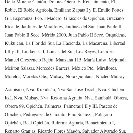
Delio Moreno Cantón, Dolores Otero, El Renacimiento, El
Roble, El Roble Agrícola, Emiliano Zapata I y II, Emilio Portes
Gil, Esperanza, Fco. I Madero, Girasoles de Opichén, Graciano
Ricalde, Jardines de Miraflores, Jardines del Sur, Juan Pablo II,
Juan Pablo II Secc. Mérida 2000, Juan Pablo II Secc. Orquídeas,
Kukulcán, La Flor del Sur, La Hacienda, La Macarena, Libertad
I,II y III, Lindavista I, Lomas del Sur, Los Reyes, Lourdes,
Manuel Crescencio Rejón, Manzana 115, María Luisa, Mejorada,
Melitón Salazar, Mercedes Barrera, México Pte., Miraflores,
Morelos, Morelos Ote., Mulsay, Nora Quintana, Núcleo Mulsay.
Asimismo, Nva. Kukulcán, Nva.San José Tecoh, Nva. Chichén
Itzá, Nva. Mulsay, Nva. Reforma Agraria, Nva. Sambulá, Obrera,
Obrera 99, Opichén, Palmeras, Palmeras I,II y III, Paseos de
Opichén, Pedregales de Circuito, Pino Suárez, , Polígono
Opichén, Real Opichén, Reforma Agraria, Renacimiento I,
Reparto Granjas, Ricardo Flores Magón, Salvador Alvarado Sur,