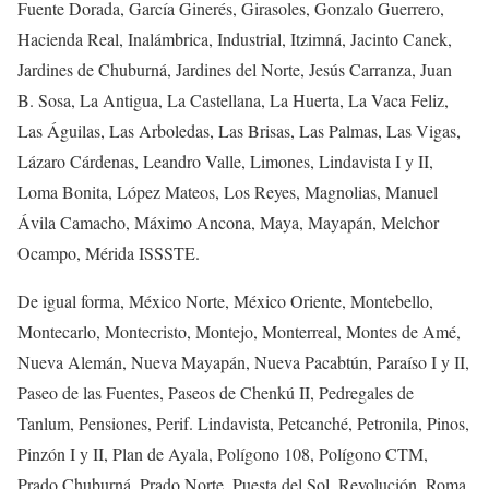
Fuente Dorada, García Ginerés, Girasoles, Gonzalo Guerrero,
Hacienda Real, Inalámbrica, Industrial, Itzimná, Jacinto Canek,
Jardines de Chuburná, Jardines del Norte, Jesús Carranza, Juan
B. Sosa, La Antigua, La Castellana, La Huerta, La Vaca Feliz,
Las Águilas, Las Arboledas, Las Brisas, Las Palmas, Las Vigas,
Lázaro Cárdenas, Leandro Valle, Limones, Lindavista I y II,
Loma Bonita, López Mateos, Los Reyes, Magnolias, Manuel
Ávila Camacho, Máximo Ancona, Maya, Mayapán, Melchor
Ocampo, Mérida ISSSTE.
De igual forma, México Norte, México Oriente, Montebello,
Montecarlo, Montecristo, Montejo, Monterreal, Montes de Amé,
Nueva Alemán, Nueva Mayapán, Nueva Pacabtún, Paraíso I y II,
Paseo de las Fuentes, Paseos de Chenkú II, Pedregales de
Tanlum, Pensiones, Perif. Lindavista, Petcanché, Petronila, Pinos,
Pinzón I y II, Plan de Ayala, Polígono 108, Polígono CTM,
Prado Chuburná, Prado Norte, Puesta del Sol, Revolución, Roma,