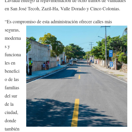
Laviada entregó la repavimentación de ocho tramos de vialidades
en San José Tecoh, Zazil-Ha, Valle Dorado y Cinco Colonias.
“Es compromiso de esta administración ofrecer calles más
seguras,
moderna
s y
funciona
les en
benefici
o de las
familias
del sur
de la
ciudad,
donde
también