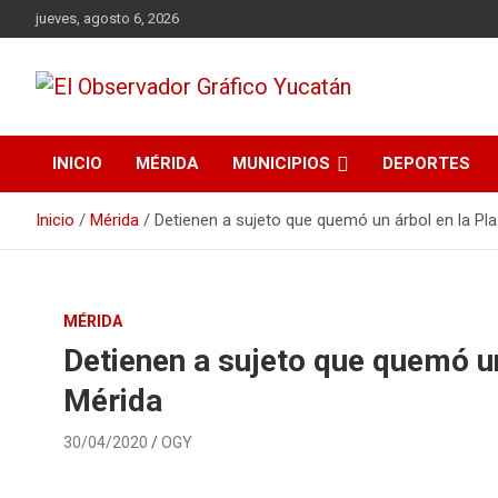
Saltar
jueves, agosto 6, 2026
al
contenido
Periodismo Auténtico
El Observador Gráfico
INICIO
MÉRIDA
MUNICIPIOS
DEPORTES
Yucatán
Inicio
Mérida
Detienen a sujeto que quemó un árbol en la Pl
MÉRIDA
Detienen a sujeto que quemó un
Mérida
30/04/2020
OGY