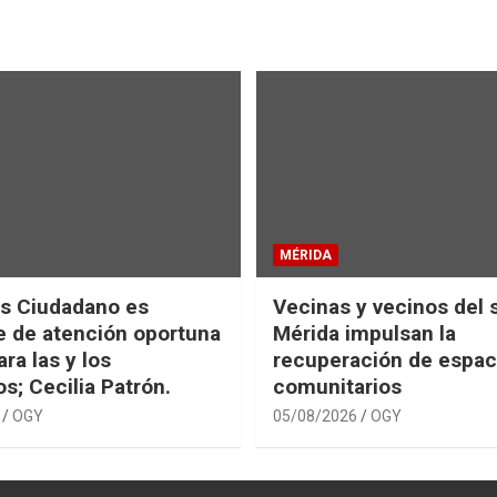
MÉRIDA
s Ciudadano es
Vecinas y vecinos del 
e de atención oportuna
Mérida impulsan la
ara las y los
recuperación de espac
s; Cecilia Patrón.
comunitarios
OGY
05/08/2026
OGY