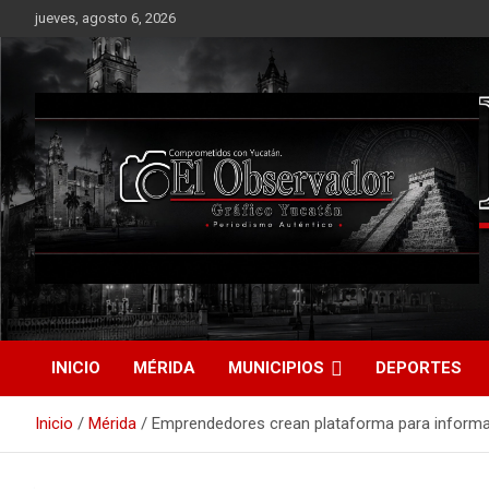
Saltar
jueves, agosto 6, 2026
al
contenido
Periodismo Auténtico
El Observador Gráfico
Yucatán
INICIO
MÉRIDA
MUNICIPIOS
DEPORTES
Inicio
Mérida
Emprendedores crean plataforma para informar