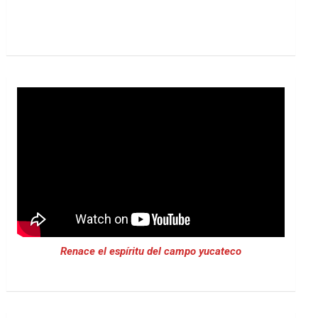
Renace el espíritu del campo yucateco