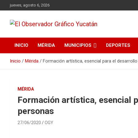
Saltar
jueves, agosto 6, 2026
al
contenido
Periodismo Auténtico
El Observador Gráfico
INICIO
MÉRIDA
MUNICIPIOS
DEPORTES
Yucatán
Inicio
Mérida
Formación artística, esencial para el desarrollo
MÉRIDA
Formación artística, esencial p
personas
27/06/2020
OGY