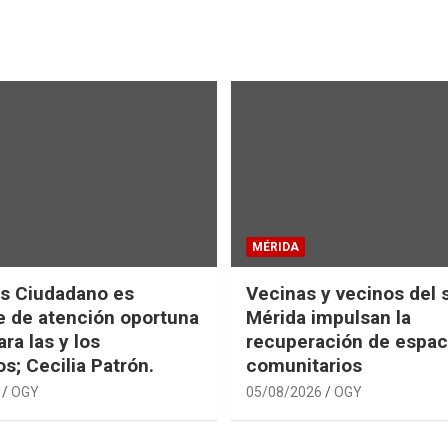
MÉRIDA
s Ciudadano es
Vecinas y vecinos del 
e de atención oportuna
Mérida impulsan la
ara las y los
recuperación de espac
s; Cecilia Patrón.
comunitarios
OGY
05/08/2026
OGY