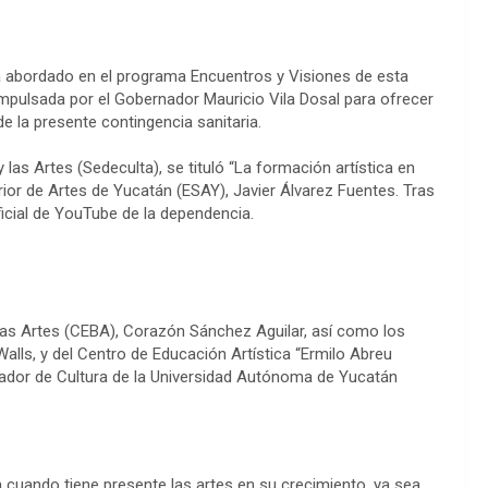
ma abordado en el programa Encuentros y Visiones de esta
 impulsada por el Gobernador Mauricio Vila Dosal para ofrecer
e la presente contingencia sanitaria.
 y las Artes (Sedeculta), se tituló “La formación artística en
rior de Artes de Yucatán (ESAY), Javier Álvarez Fuentes. Tras
ficial de YouTube de la dependencia.
ellas Artes (CEBA), Corazón Sánchez Aguilar, así como los
 Walls, y del Centro de Educación Artística “Ermilo Abreu
nador de Cultura de la Universidad Autónoma de Yucatán
a cuando tiene presente las artes en su crecimiento, ya sea