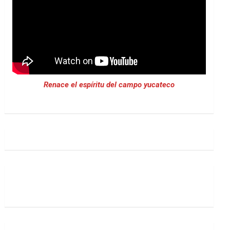
Renace el espíritu del campo yucateco