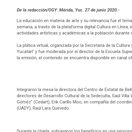
De la redacción/OGY: Mérida, Yuc. 27 de junio 2020.-
La educación en materia de arte y su relevancia fue el te
semana, a través de la plataforma digital Cultura en Línea,
actividades artísticas y académicas a la población durante d
La plática virtual, organizada por la Secretaría de la Cultura
Yucatán” y fue moderada por el director de la Escuela Supe
la emisión, el contenido se encuentra disponible en canal o
Integraron la mesa la directora del Centro de Estatal de B
directores de Desarrollo Cultural de la Sedeculta, Saúl Villa
Goméz” (Cedart), Erik Carillo Moo, en compañía del coordi
(UADY), Raúl Lara Quevedo.
Durante la charla, subrayaron los beneficios en una person