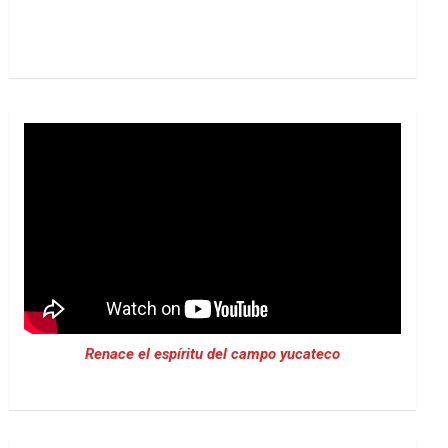
Renace el espíritu del campo yucateco