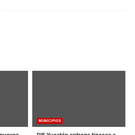
MUNICIPIOS
 nuevos
DIF Yucatán entrega tinacos a