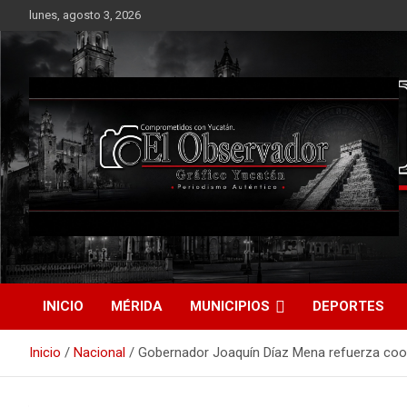
Saltar
lunes, agosto 3, 2026
al
contenido
Periodismo Auténtico
El Observador Gráfico
Yucatán
INICIO
MÉRIDA
MUNICIPIOS
DEPORTES
Inicio
Nacional
Gobernador Joaquín Díaz Mena refuerza coord