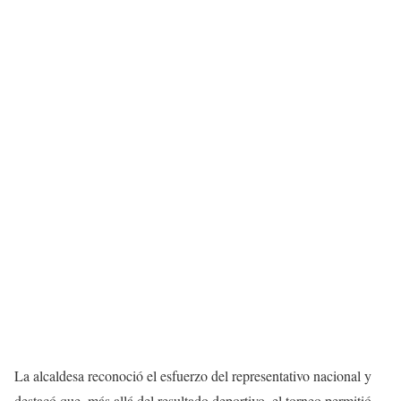
La alcaldesa reconoció el esfuerzo del representativo nacional y
destacó que, más allá del resultado deportivo, el torneo permitió