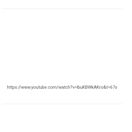
https://www.youtube.com/watch?v=lbuKBWkAKro&t=67s