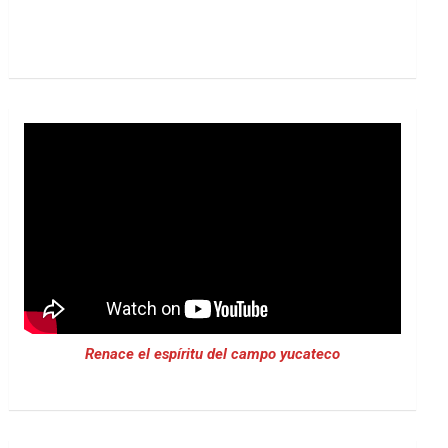
Renace el espíritu del campo yucateco