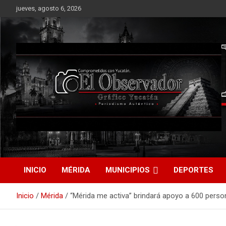
Saltar
jueves, agosto 6, 2026
al
contenido
Periodismo Auténtico
El Observador Gráfico
Yucatán
INICIO
MÉRIDA
MUNICIPIOS
DEPORTES
Inicio
Mérida
“Mérida me activa” brindará apoyo a 600 pers