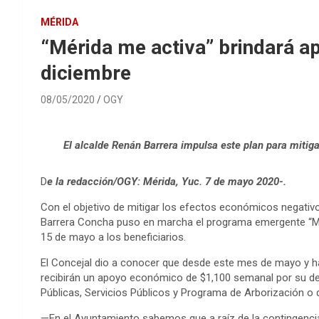
MÉRIDA
“Mérida me activa” brindará a
diciembre
08/05/2020
OGY
El alcalde Renán Barrera impulsa este plan para mitig
D
e la redacción/OGY: Mérida, Yuc. 7 de mayo 2020-.
Con el objetivo de mitigar los efectos económicos negativos
Barrera Concha puso en marcha el programa emergente “Mé
15 de mayo a los beneficiarios.
El Concejal dio a conocer que desde este mes de mayo y ha
recibirán un apoyo económico de $1,100 semanal por su d
Públicas, Servicios Públicos y Programa de Arborización o 
—En el Ayuntamiento sabemos que a raíz de la contingencia