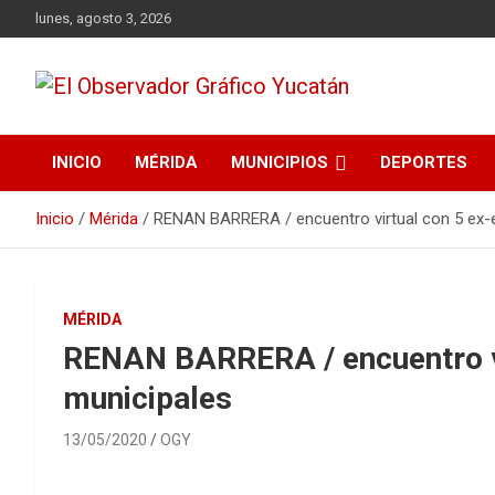
Saltar
lunes, agosto 3, 2026
al
contenido
Periodismo Auténtico
El Observador Gráfico
INICIO
MÉRIDA
MUNICIPIOS
DEPORTES
Yucatán
Inicio
Mérida
RENAN BARRERA / encuentro virtual con 5 ex-e
MÉRIDA
RENAN BARRERA / encuentro vi
municipales
13/05/2020
OGY