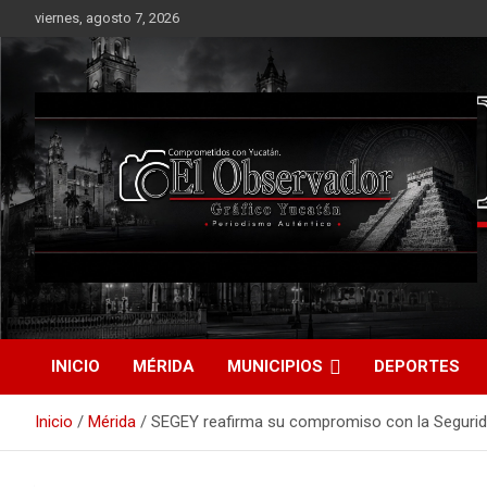
Saltar
viernes, agosto 7, 2026
al
contenido
Periodismo Auténtico
El Observador Gráfico
Yucatán
INICIO
MÉRIDA
MUNICIPIOS
DEPORTES
Inicio
Mérida
SEGEY reafirma su compromiso con la Segurida