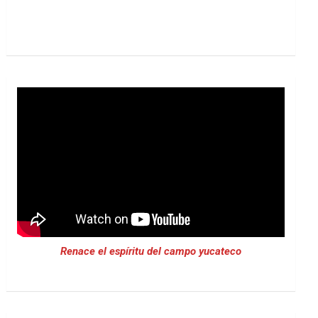
Renace el espíritu del campo yucateco