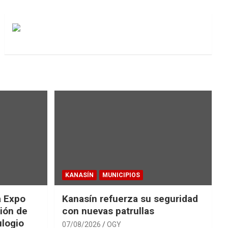
KANASÍN
MUNICIPIOS
a Expo
Kanasín refuerza su seguridad
ión de
con nuevas patrullas
ulogio
07/08/2026
OGY